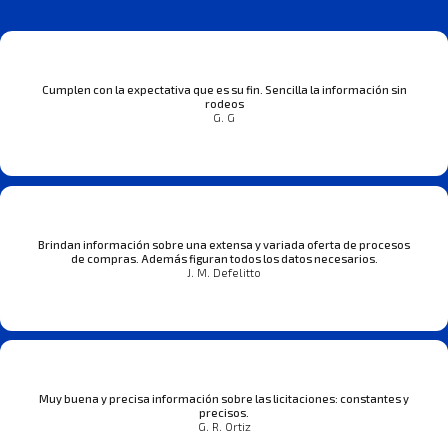
Cumplen con la expectativa que es su fin. Sencilla la información sin
rodeos
G. G
Brindan información sobre una extensa y variada oferta de procesos
de compras. Además figuran todos los datos necesarios.
J. M. Defelitto
Muy buena y precisa información sobre las licitaciones: constantes y
precisos.
G. R. Ortiz