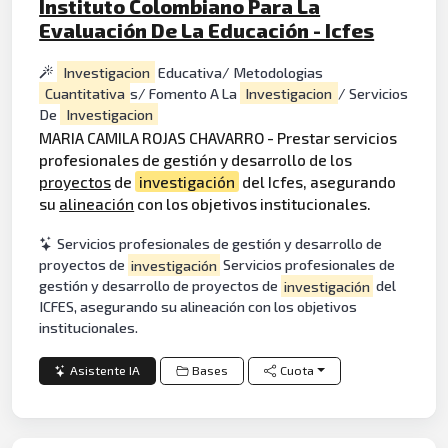
Instituto Colombiano Para La
Evaluación De La Educación - Icfes
Investigacion
Educativa/ Metodologias
Cuantitativa
s/ Fomento A La
Investigacion
/ Servicios
De
Investigacion
MARIA CAMILA ROJAS CHAVARRO - Prestar servicios
profesionales de gestión y desarrollo de los
proyectos
de
investigación
del Icfes, asegurando
su
alineación
con los objetivos institucionales.
Servicios profesionales de gestión y desarrollo de
proyectos de
investigación
Servicios profesionales de
gestión y desarrollo de proyectos de
investigación
del
ICFES, asegurando su alineación con los objetivos
institucionales.
Asistente IA
Bases
Cuota