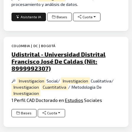
procesamiento y análisis de datos.
Asistente IA
Bases
Cuota
COLOMBIA | DC | BOGOTÁ
Udistrital - Universidad Distrital
Francisco José De Caldas (Nit:
8999992307)
Investigacion
Social/
Investigacion
Cualitativa/
Investigacion
Cuantitativa
/ Metodologia De
Investigacion
1 Perfil CAD Doctorado en
Estudios
Sociales
Bases
Cuota