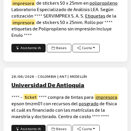
impresora
de stickers 50 x 25mm en
polipropileno
Laboratorio Especializado de Análisis LEA. Según
cotización **** SERVIMPREX S. A. S.
Etiquetas
de la
impresora
de stickers 50 x 25mm. Rollo por ****
etiquetas de Polipropileno sin impresión Incluye
Envío ****
Asistente IA
Bases
Cuota
26/06/2026 - COLOMBIA | ANT | MEDELLÍN
Universidad De Antioquia
**** -
ticket
**** compra de tintas para
impresora
epson tmzm01 con recursos del
posgrado
de física
el cuál es financiado con las matrículas de la
maestría y doctorado. Centro de costo **** ****
Asistente IA
Bases
Cuota