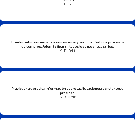
G. G
Brindan información sobre una extensa y variada oferta de procesos
de compras. Además figuran todos los datos necesarios.
J. M. Defelitto
Muy buena y precisa información sobre las licitaciones: constantes y
precisos.
G. R. Ortiz