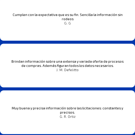
Cumplen con la expectativa que es su fin. Sencilla la información sin
rodeos
G. G
Brindan información sobre una extensa y variada oferta de procesos
de compras. Además figuran todos los datos necesarios.
J. M. Defelitto
Muy buena y precisa información sobre las licitaciones: constantes y
precisos.
G. R. Ortiz