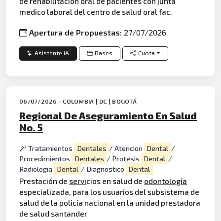
de rehabilitación oral de pacientes con junta
medico laboral del centro de salud oral fac.
Apertura de Propuestas:
27/07/2026
Asistente IA
Bases
Cuota
06/07/2026 - COLOMBIA | DC | BOGOTÁ
Regional De Aseguramiento En Salud
No. 5
Tratamientos
Dentales
/ Atencion
Dental
/
Procedimientos
Dentales
/ Protesis
Dental
/
Radiologia
Dental
/ Diagnostico
Dental
Prestación de
servi
cios en salud de
odontología
especializada, para los usuarios del subsistema de
salud de la policía nacional en la unidad prestadora
de salud santander