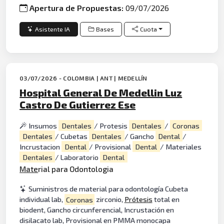
Apertura de Propuestas:
09/07/2026
Asistente IA
Bases
Cuota
03/07/2026 - COLOMBIA | ANT | MEDELLÍN
Hospital General De Medellin Luz
Castro De Gutierrez Ese
Insumos
Dentales
/ Protesis
Dentales
/
Coronas
Dentales
/ Cubetas
Dentales
/ Gancho
Dental
/
Incrustacion
Dental
/ Provisional
Dental
/ Materiales
Dentales
/ Laboratorio
Dental
Mate
rial para Odontologia
Suministros de material para odontología Cubeta
individual lab,
Coronas
zirconio,
Prótesis
total en
biodent, Gancho circunferencial, Incrustación en
disilacato lab, Provisional en PMMA monocapa