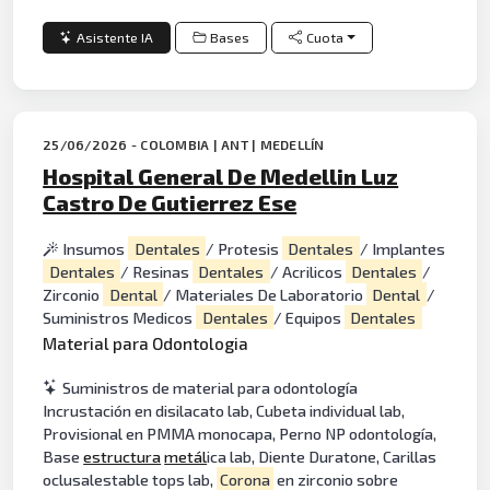
Asistente IA
Bases
Cuota
25/06/2026 - COLOMBIA | ANT | MEDELLÍN
Hospital General De Medellin Luz
Castro De Gutierrez Ese
Insumos
Dentales
/ Protesis
Dentales
/ Implantes
Dentales
/ Resinas
Dentales
/ Acrilicos
Dentales
/
Zirconio
Dental
/ Materiales De Laboratorio
Dental
/
Suministros Medicos
Dentales
/ Equipos
Dentales
Material para Odontologia
Suministros de material para odontología
Incrustación en disilacato lab, Cubeta individual lab,
Provisional en PMMA monocapa, Perno NP odontología,
Base
estructura
metál
ica lab, Diente Duratone, Carillas
oclusalestable tops lab,
Corona
en zirconio sobre