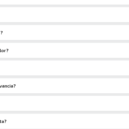
s?
lor?
evancia?
ta?