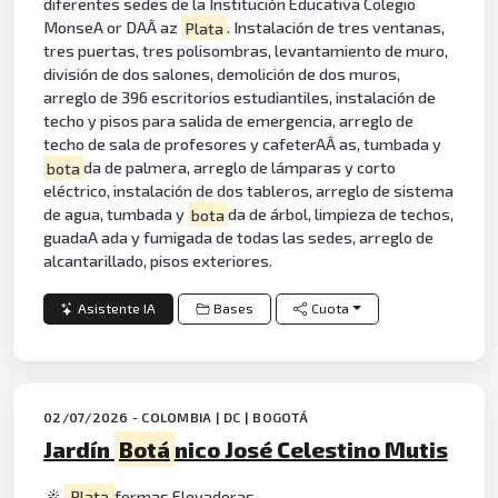
diferentes sedes de la Institución Educativa Colegio
MonseA or DAÂ az
Plata
. Instalación de tres ventanas,
tres puertas, tres polisombras, levantamiento de muro,
división de dos salones, demolición de dos muros,
arreglo de 396 escritorios estudiantiles, instalación de
techo y pisos para salida de emergencia, arreglo de
techo de sala de profesores y cafeterAÂ as, tumbada y
bota
da de palmera, arreglo de lámparas y corto
eléctrico, instalación de dos tableros, arreglo de sistema
de agua, tumbada y
bota
da de árbol, limpieza de techos,
guadaA ada y fumigada de todas las sedes, arreglo de
alcantarillado, pisos exteriores.
Asistente IA
Bases
Cuota
02/07/2026 - COLOMBIA | DC | BOGOTÁ
Jardín
Botá
nico José Celestino Mutis
Plata
formas Elevadoras