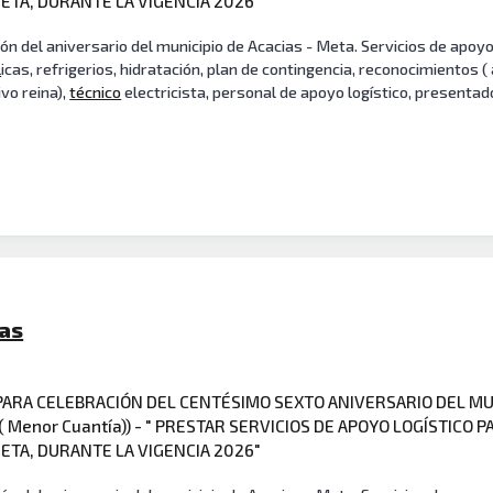
META, DURANTE LA VIGENCIA 2026"
ión del aniversario del municipio de Acacias - Meta. Servicios de apoyo
l
icas, refrigerios, hidratación, plan de contingencia, reconocimientos (
ivo reina),
técnico
electricista, personal de apoyo logístico, presentad
ias
 PARA CELEBRACIÓN DEL CENTÉSIMO SEXTO ANIVERSARIO DEL MU
s ( Menor Cuantía)) - " PRESTAR SERVICIOS DE APOYO LOGÍSTIC
META, DURANTE LA VIGENCIA 2026"