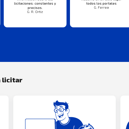
licitaciones: constantes y
todos los portales
G. Ferrea
precisos.
G. R. Ortiz
 licitar