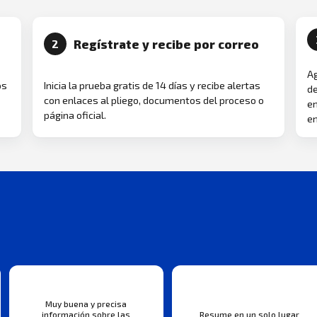
Regístrate y recibe por correo
2
Ag
os
Inicia la prueba gratis de 14 días y recibe alertas
de
con enlaces al pliego, documentos del proceso o
en
página oficial.
en
Muy buena y precisa
información sobre las
Resume en un solo lugar