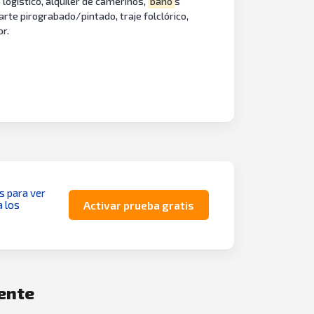
 logístico, alquiler de camerinos,
baño
s
arte pirograbado/pintado, traje folclórico,
or.
as para ver
a los
Activar prueba gratis
mente