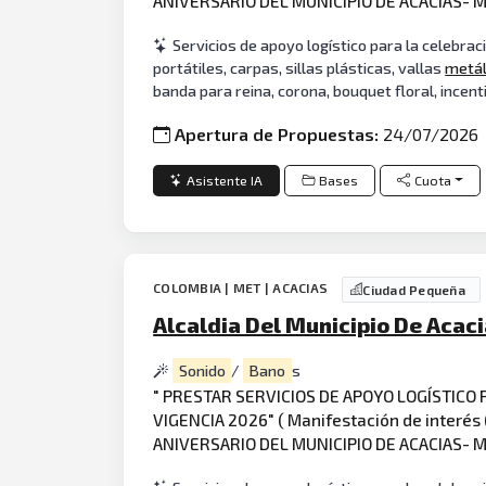
ANIVERSARIO DEL MUNICIPIO DE ACACIAS- 
Servicios de apoyo logístico para la celebrac
portátiles, carpas, sillas plásticas, vallas
metá
banda para reina, corona, bouquet floral, incent
Apertura de Propuestas:
24/07/2026
Asistente IA
Bases
Cuota
COLOMBIA | MET | ACACIAS
Ciudad Pequeña
Alcaldia Del Municipio De Acac
Sonido
/
Bano
s
" PRESTAR SERVICIOS DE APOYO LOGÍSTICO
VIGENCIA 2026" ( Manifestación de interé
ANIVERSARIO DEL MUNICIPIO DE ACACIAS- 