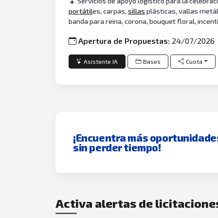
Servicios de apoyo logístico para la celebrac
portátil
es, carpas,
sillas
plásticas, vallas metál
banda para reina, corona, bouquet floral, incenti
Apertura de Propuestas:
24/07/2026
Asistente IA
Bases
Cuota
¡Encuentra más oportunidade
sin perder tiempo!
Activa alertas de licitacion