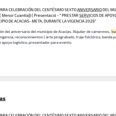
 PARA CELEBRACIÓN DEL CENTÉSIMO SEXTO
ANIVERSARIO
DEL MU
( Menor Cuantía)) ( Presentació - " PRESTAR
SERVI
CIOS DE APOY
PIO DE ACACIAS- META, DURANTE LA VIGENCIA 2026"
ión del aniversario del municipio de Acacías. Alquiler de camerinos,
ba
ingencia, reconocimientos ( arte pirograbado, traje folclórico, banda p
de apoyo logístico, presentador para evento.
ias
 PARA CELEBRACIÓN DEL CENTÉSIMO SEXTO ANIVERSARIO DEL MU