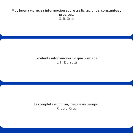
Muy buena y precisa información sobre las licitaciones: constantes y
precisos.
G. R. Ortiz
Excelente informacion. Lo que buscaba.
L. H. Borrelli
Es completa y optima, mejora mi tiempo.
R. de L. Cruz