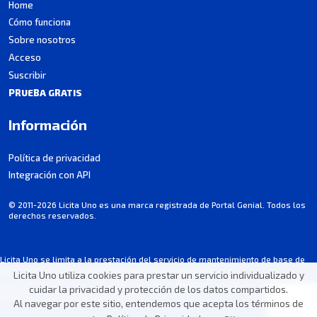
Home
Cómo funciona
Sobre nosotros
Acceso
Suscribir
PRUEBA GRATIS
Información
Política de privacidad
Integración con API
© 2011-2026 Licita Uno es una marca registrada de Portal Genial. Todos los
derechos reservados.
Licita Uno se limita a la prestación del servicio de mantenimiento de base de
datos de licitaciones, no participando en los procesos.
Licita Uno utiliza cookies para prestar un servicio individualizado y
Alguna información puede contener imprecisiones involuntarias. Consulte
cuidar la privacidad y protección de los datos compartidos.
siempre el aviso de cada licitación.
Al navegar por este sitio, entendemos que acepta los términos de