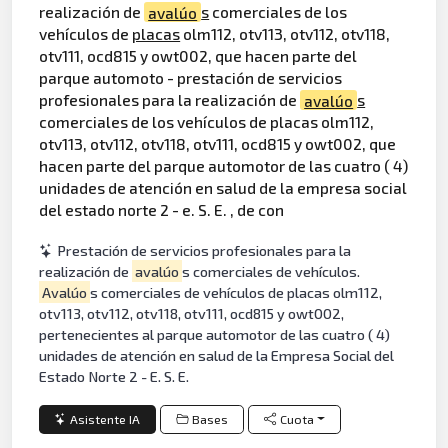
realización de
avalúo
s
comerciales de los
vehículos de
placas
olm112, otv113, otv112, otv118,
otv111, ocd815 y owt002, que hacen parte del
parque automoto - prestación de servicios
profesionales para la realización de
avalúo
s
comerciales de los vehículos de placas olm112,
otv113, otv112, otv118, otv111, ocd815 y owt002, que
hacen parte del parque automotor de las cuatro ( 4)
unidades de atención en salud de la empresa social
del estado norte 2 - e. S. E. , de con
Prestación de servicios profesionales para la
realización de
avalúo
s comerciales de vehículos.
Avalúo
s comerciales de vehículos de placas olm112,
otv113, otv112, otv118, otv111, ocd815 y owt002,
pertenecientes al parque automotor de las cuatro ( 4)
unidades de atención en salud de la Empresa Social del
Estado Norte 2 - E. S. E.
Asistente IA
Bases
Cuota