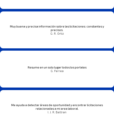
Muy buena y precisa información sobre las licitaciones: constantes y
precisos.
G. R. Ortiz
Resume en un solo lugar todos los portales
G. Ferrea
Me ayuda a detectar áreas de oportunidad y encontrar licitaciones
relacionadas a mi area laboral.
I. J. R. Beltran