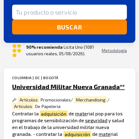
Término de búsqueda
BUSCAR
90% recomienda
Licita Uno (1081
Metodología
usuarios reales, 05/08/2026).
COLOMBIA | DC | BOGOTÁ
Universidad Militar Nueva Granada**
Articulos
Promocionales/
Merchandising
/
Articulos
De Papeleria
Contratar la
adquisición
de
mate
rial pop para los
programas de sensibilización de
seguridad
y salud
en el trabajo de la universidad militar nueva
granada. - contratar la
adquisición
de
mate
rial