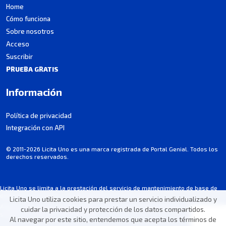
Home
Cómo funciona
Sobre nosotros
Acceso
Suscribir
PRUEBA GRATIS
Información
Política de privacidad
Integración con API
© 2011-2026 Licita Uno es una marca registrada de Portal Genial. Todos los
derechos reservados.
Licita Uno se limita a la prestación del servicio de mantenimiento de base de
datos de licitaciones, no participando en los procesos.
Licita Uno utiliza cookies para prestar un servicio individualizado y
Alguna información puede contener imprecisiones involuntarias. Consulte
cuidar la privacidad y protección de los datos compartidos.
siempre el aviso de cada licitación.
Al navegar por este sitio, entendemos que acepta los términos de