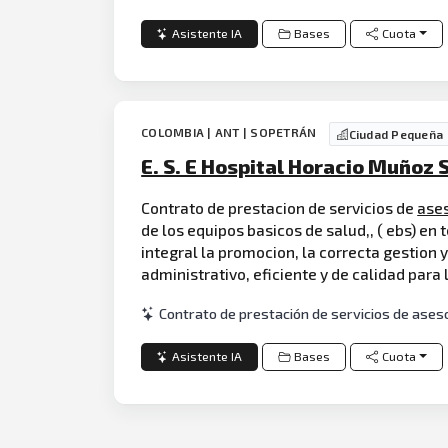
Asistente IA
Bases
Cuota
COLOMBIA | ANT | SOPETRÁN
Ciudad Pequeña
E. S. E Hospital Horacio Muñoz
Contrato de prestacion de servicios de
ase
de los equipos basicos de salud,, ( ebs) en 
integral la promocion, la correcta gestion y
administrativo, eficiente y de calidad par
Contrato de prestación de servicios de asesor
Asistente IA
Bases
Cuota