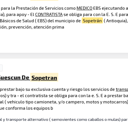
 E para la Prestación de Servicios como
MEDICO
EBS ejecutando a
a), para apoy - El
CONTRATISTA
se obliga para con la E. S. E pa
Básicos de Salud ( EBS) del municipio de
Sopetrán
( Antioquia)
ión, prevención, atención prima
 Suescun De
Sopetran
a prestar bajo su exclusiva cuenta y riesgo los servicios de
trans
y tra - el contratista se obliga para con la e. S. E a prestar b
al ( vehiculo tipo camioneta, y/o campero, motos y motocarros)
que conforma los equipos b
l y transporte alternativo ( semovientes como caballos o mulas) par