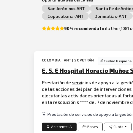
San Jerónimo-ANT
Santa Fe de Antio
Copacabana-ANT
Donmatías-ANT
90% recomienda
Licita Uno (1081 
COLOMBIA | ANT | SOPETRÁN
Ciudad Pequeña
E. S. E Hospital Horacio Muñoz
Prestación de
servi
cios de apoyo a la gesti
de las acciones del plan de intervenciones 
ejecutar las actividades orientadas al fort
en la resolución s **** del 7 de noviembre 
Prestación de servicios de apoyo a la gestión
Asistente IA
Bases
Cuota