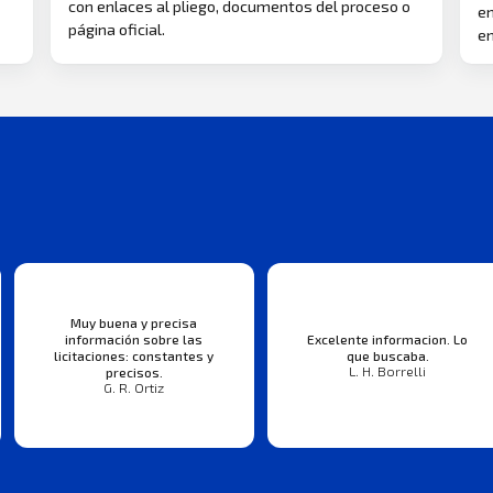
con enlaces al pliego, documentos del proceso o
en
página oficial.
en
Muy buena y precisa
información sobre las
Excelente informacion. Lo
licitaciones: constantes y
que buscaba.
L. H. Borrelli
precisos.
G. R. Ortiz