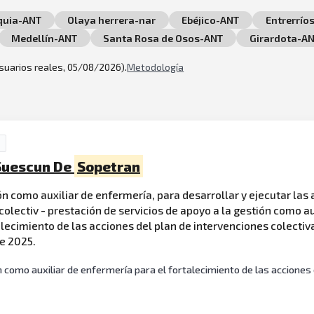
quia-ANT
Olaya herrera-nar
Ebéjico-ANT
Entrerrío
Medellín-ANT
Santa Rosa de Osos-ANT
Girardota-A
usuarios reales, 05/08/2026).
Metodología
 Suescun De
Sopetran
ón como auxiliar de enfermería, para desarrollar y ejecutar las
colectiv - prestación de servicios de apoyo a la gestión como au
alecimiento de las acciones del plan de intervenciones colectiva
de 2025.
 como auxiliar de enfermería para el fortalecimiento de las acciones d