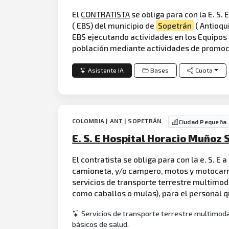
El
CONTRATISTA
se obliga para con la E. S.
( EBS) del municipio de
Sopetrán
( Antioqui
EBS ejecutando actividades en los Equipos 
población mediante actividades de promoc
Asistente IA
Bases
Cuota
COLOMBIA | ANT | SOPETRÁN
Ciudad Pequeña
E. S. E Hospital Horacio Muñoz
El contratista se obliga para con la e. S. E 
camioneta, y/o campero, motos y motocarros) 
servicios de transporte terrestre multimod
como caballos o mulas), para el personal 
Servicios de transporte terrestre multimoda
básicos de salud.