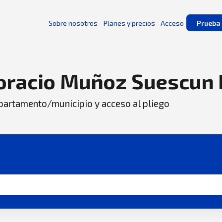
Sobre nosotros
Planes y precios
Acceso
Prueba 
 Horacio Muñoz Suescun
departamento/municipio y acceso al pliego